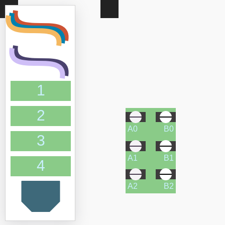
1
2
A0
B0
3
A1
B1
4
A2
B2